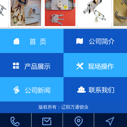
室内门锁
防盗门锁
防盗门锁
室
版权所有：辽阳万通锁业