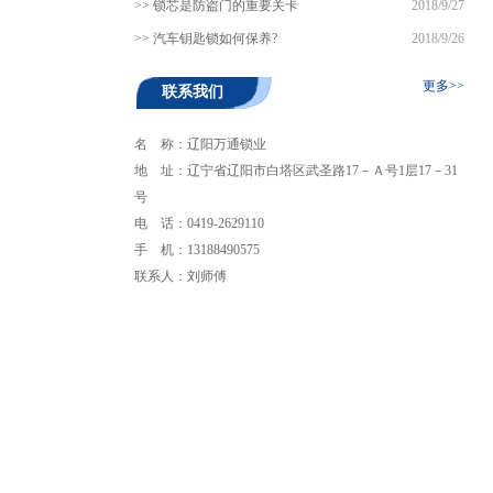
>>
锁芯是防盗门的重要关卡
2018/9/27
>>
汽车钥匙锁如何保养?
2018/9/26
更多>>
联系我们
名 称：辽阳万通锁业
地 址：辽宁省辽阳市白塔区武圣路17－Ａ号1层17－31
号
电 话：0419-2629110
手 机：13188490575
联系人：刘师傅