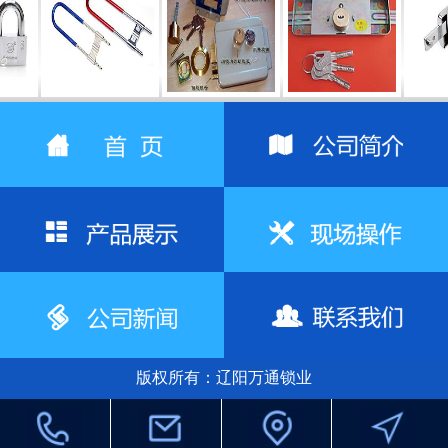
锁
室内门锁
室内门锁
防盗门锁
防
版权所有：辽阳万通锁业