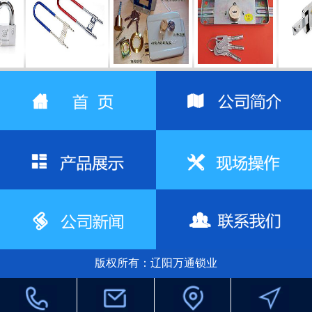
锁
室内门锁
室内门锁
防盗门锁
防
版权所有：辽阳万通锁业